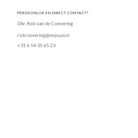
PERSOONLIJK EN DIRECT CONTACT?
Dhr. Rob van de Coevering
rvdcoevering@enjoyai.nl
+31 6 54 35 65 23